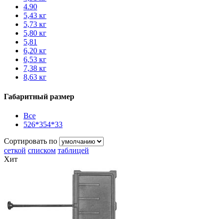
4.90
5,43 кг
5,73 кг
5,80 кг
5,81
6,20 кг
6,53 кг
7,38 кг
8,63 кг
Габаритный размер
Все
526*354*33
Сортировать по
сеткой
списком
таблицей
Хит