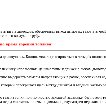
ать тягу в дымоходе, обеспечивая выход дымовых газов в атмос
еплого воздуха в трубу.
о время горения топлива!
на длинную ось. Блинок может фиксироваться в четырёх положе
 печнику использовать данные типы задвижек в любом дымоход
чно выдержать размеры направляющих в рамке, обеспечивая ход
, который перекрывает щель между движком и входной частью р
о газа из топки при полностью закрытой задвижке, без потери т
а перед монтажом в печь, на движке предусмотрен пережим, по 