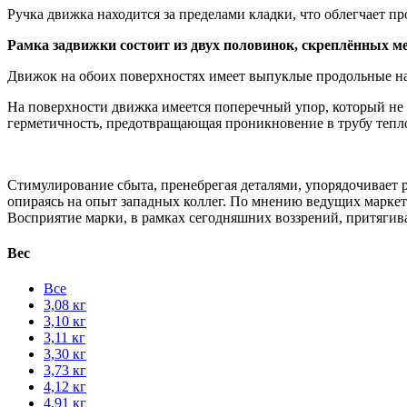
Ручка движка находится за пределами кладки, что облегчает п
Рамка задвижки состоит из двух половинок, скреплённых м
Движок на обоих поверхностях имеет выпуклые продольные на
На поверхности движка имеется поперечный упор, который не
герметичность, предотвращающая проникновение в трубу тепло
Стимулирование сбыта, пренебрегая деталями, упорядочивает 
опираясь на опыт западных коллег. По мнению ведущих марке
Восприятие марки, в рамках сегодняшних воззрений, притяги
Вес
Все
3,08 кг
3,10 кг
3,11 кг
3,30 кг
3,73 кг
4,12 кг
4,91 кг