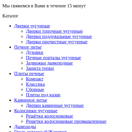
Мы свяжемся в Вами в течение 15 минут
Каталог
Дверки чугунные
Дверки топочные чугунные
Дверки поддувальные чугунные
Дверки прочистные чугунные
Печное литье
Духовки
Печные порталы чугунные
Задвижки дымоходные
Защита топки
Плиты печные
Компакт
Классика
Сборные
Плиты под казан
Каминное литье
Дверки каминные чугунные
Колосники чугунные
Решётки колосниковые
Решетки колосниковые промышленные
Дымоходы
Гриль чугунный/Жаровня