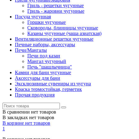
Гриль - решетки чугунные
Гриль - жаровни чугунные
Посуда чугунная
Горшки чугунные
Сковороды, блинницы чугунные
Казаны чугунные (чаша азиатская)
Вентиляционные решетки чугунные
Печные наборы, аксессуары
Печи/Мангалы
Печи под казан
Мангал чугунный
Печь "шашлычница"
Камни для бани чугунные
Аксессуары для бани
Эксклюзивные сувениры из чугуна
Краска термостойкая, герметик
Прочая продукция
В сравнении нет товаров
В закладках нет товаров
В корзине нет товаров
1