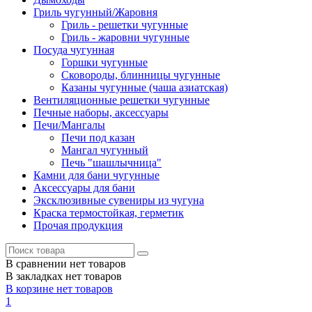
Гриль чугунный/Жаровня
Гриль - решетки чугунные
Гриль - жаровни чугунные
Посуда чугунная
Горшки чугунные
Сковороды, блинницы чугунные
Казаны чугунные (чаша азиатская)
Вентиляционные решетки чугунные
Печные наборы, аксессуары
Печи/Мангалы
Печи под казан
Мангал чугунный
Печь "шашлычница"
Камни для бани чугунные
Аксессуары для бани
Эксклюзивные сувениры из чугуна
Краска термостойкая, герметик
Прочая продукция
В сравнении нет товаров
В закладках нет товаров
В корзине нет товаров
1