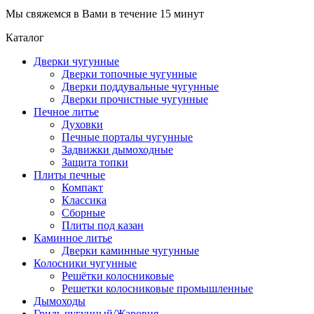
Мы свяжемся в Вами в течение 15 минут
Каталог
Дверки чугунные
Дверки топочные чугунные
Дверки поддувальные чугунные
Дверки прочистные чугунные
Печное литье
Духовки
Печные порталы чугунные
Задвижки дымоходные
Защита топки
Плиты печные
Компакт
Классика
Сборные
Плиты под казан
Каминное литье
Дверки каминные чугунные
Колосники чугунные
Решётки колосниковые
Решетки колосниковые промышленные
Дымоходы
Гриль чугунный/Жаровня