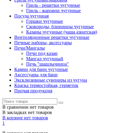
Гриль - решетки чугунные
Гриль - жаровни чугунные
Посуда чугунная
Горшки чугунные
Сковороды, блинницы чугунные
Казаны чугунные (чаша азиатская)
Вентиляционные решетки чугунные
Печные наборы, аксессуары
Печи/Мангалы
Печи под казан
Мангал чугунный
Печь "шашлычница"
Камни для бани чугунные
Аксессуары для бани
Эксклюзивные сувениры из чугуна
Краска термостойкая, герметик
Прочая продукция
В сравнении нет товаров
В закладках нет товаров
В корзине нет товаров
1