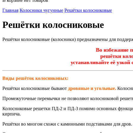
В корзине нет товаров
Главная
Колосники чугунные
Решётки колосниковые
Решётки колосниковые
Решётки колосниковые (колосники) предназначены для поддержа
Во избежание прогор
решётки колосник
устанавливайте её узкой стороно
Виды решёток колосниковых:
Решётки колосниковые бывают
дровяные и угольные.
Колосни
Промежуточные перемычки не позволяют колосниковой решетк
Колосниковые решетки ПД-2 и ПД-3 помимо основных функций 
кирпича.
Решётки во многом схожи с каминными подставками для дров. 