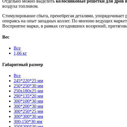
Отдельно можно выделить
колосниковые решётки для дров 
воздуха топливом.
Стимулирование сбыта, пренебрегая деталями, упорядочивает 
опираясь на опыт западных коллег. По мнению ведущих марке
Восприятие марки, в рамках сегодняшних воззрений, притяги
Вес
Все
1,66 кг
Габаритный размер
Все
245*220*25 мм
250*250*30 мм
250x180x25 мм
290*135*20 мм
300*100*30 мм
300*200*30 мм
300*250*25 мм
300*300*30 мм
300-150*30 мм
350*200*30 мм