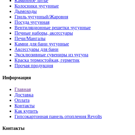
Каминное литье
Колосники чугунные
Дымоходы
Гриль чугунный/Жаровня
Посуда чугунная
Вентиляционные решетки чугунные
Печные наборы, аксессуары
Печи/Мангалы
Камни для бани чугунные
Аксессуары для бани
Эксклюзивные сувениры из чугуна
Краска термостойкая, герметик
Прочая продукция
Информация
Главная
Доставка
Оплата
Контакты
Как купить
Гипсокартонная панель отопления Revolts
Контакты