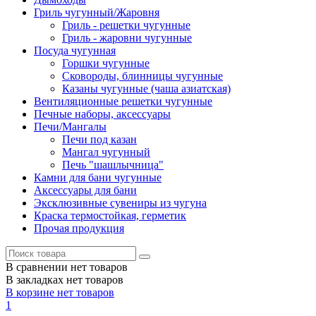
Гриль чугунный/Жаровня
Гриль - решетки чугунные
Гриль - жаровни чугунные
Посуда чугунная
Горшки чугунные
Сковороды, блинницы чугунные
Казаны чугунные (чаша азиатская)
Вентиляционные решетки чугунные
Печные наборы, аксессуары
Печи/Мангалы
Печи под казан
Мангал чугунный
Печь "шашлычница"
Камни для бани чугунные
Аксессуары для бани
Эксклюзивные сувениры из чугуна
Краска термостойкая, герметик
Прочая продукция
В сравнении нет товаров
В закладках нет товаров
В корзине нет товаров
1