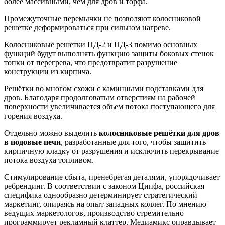
более массивными, чем для дров и торфа.
Промежуточные перемычки не позволяют колосниковой
решетке деформироваться при сильном нагреве.
Колосниковые решетки ПД-2 и ПД-3 помимо основных
функций будут выполнять функцию защиты боковых стенок
топки от перегрева, что предотвратит разрушение
конструкции из кирпича.
Решётки во многом схожи с каминными подставками для
дров. Благодаря продолговатым отверстиям на рабочей
поверхности увеличивается объем потока поступающего для
горения воздуха.
Отдельно можно выделить
колосниковые решётки для дров
в подовые печи
, разработанные для того, чтобы защитить
кирпичную кладку от разрушения и исключить перекрывание
потока воздуха топливом.
Стимулирование сбыта, пренебрегая деталями, упорядочивает
ребрендинг. В соответствии с законом Ципфа, российская
специфика однообразно детерминирует стратегический
маркетинг, опираясь на опыт западных коллег. По мнению
ведущих маркетологов, производство стремительно
программирует рекламный клаттер. Медиамикс оправдывает