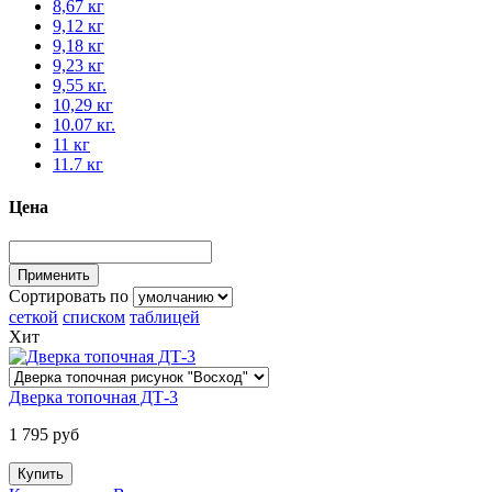
8,67 кг
9,12 кг
9,18 кг
9,23 кг
9,55 кг.
10,29 кг
10.07 кг.
11 кг
11.7 кг
Цена
Сортировать по
сеткой
списком
таблицей
Хит
Дверка топочная ДТ-3
1 795 руб