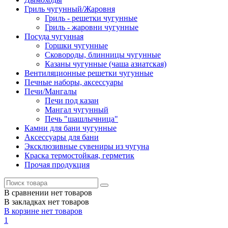
Гриль чугунный/Жаровня
Гриль - решетки чугунные
Гриль - жаровни чугунные
Посуда чугунная
Горшки чугунные
Сковороды, блинницы чугунные
Казаны чугунные (чаша азиатская)
Вентиляционные решетки чугунные
Печные наборы, аксессуары
Печи/Мангалы
Печи под казан
Мангал чугунный
Печь "шашлычница"
Камни для бани чугунные
Аксессуары для бани
Эксклюзивные сувениры из чугуна
Краска термостойкая, герметик
Прочая продукция
В сравнении нет товаров
В закладках нет товаров
В корзине нет товаров
1