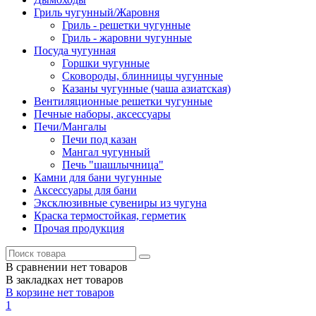
Гриль чугунный/Жаровня
Гриль - решетки чугунные
Гриль - жаровни чугунные
Посуда чугунная
Горшки чугунные
Сковороды, блинницы чугунные
Казаны чугунные (чаша азиатская)
Вентиляционные решетки чугунные
Печные наборы, аксессуары
Печи/Мангалы
Печи под казан
Мангал чугунный
Печь "шашлычница"
Камни для бани чугунные
Аксессуары для бани
Эксклюзивные сувениры из чугуна
Краска термостойкая, герметик
Прочая продукция
В сравнении нет товаров
В закладках нет товаров
В корзине нет товаров
1