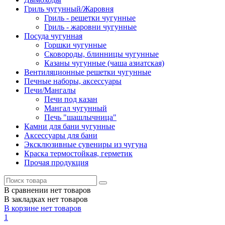
Гриль чугунный/Жаровня
Гриль - решетки чугунные
Гриль - жаровни чугунные
Посуда чугунная
Горшки чугунные
Сковороды, блинницы чугунные
Казаны чугунные (чаша азиатская)
Вентиляционные решетки чугунные
Печные наборы, аксессуары
Печи/Мангалы
Печи под казан
Мангал чугунный
Печь "шашлычница"
Камни для бани чугунные
Аксессуары для бани
Эксклюзивные сувениры из чугуна
Краска термостойкая, герметик
Прочая продукция
В сравнении нет товаров
В закладках нет товаров
В корзине нет товаров
1